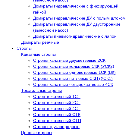
(выносной насос)
Домкраты гидравлические с фиксирующей
гайкой
Домкраты гидравлические ДУ c полым штоком
Домкраты гидравлические ДУ двусторонние
(выносной насос)
Домкраты пневмогидравлические с лапой
Домкраты реечные
Стропы
Канатные стропы
Стропы канатные двухветвевые 2СК
Стропы канатные кольцевые СКК (УСК2)
Стропы канатные одноветвевые 1СК (ВК)
Стропы канатные петлевые СКП (УСК1)
Стропы канатные четырехветвевые 4СК
Текстильные стропы
Строп текстильный 1СТ
Строп текстильный 2СТ
Строп текстильный 4СТ
Строп текстильный СТК
Строп текстильный СТП
Стропы круглопрядные
Цепные стропы