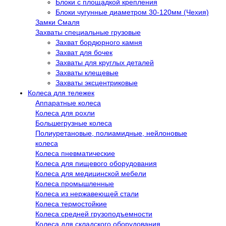
Блоки с площадкой крепления
Блоки чугунные диаметром 30-120мм (Чехия)
Замки Смаля
Захваты специальные грузовые
Захват бордюрного камня
Захват для бочек
Захваты для круглых деталей
Захваты клещевые
Захваты эксцентриковые
Колеса для тележек
Аппаратные колеса
Колеса для рохли
Большегрузные колеса
Полиуретановые, полиамидные, нейлоновые
колеса
Колеса пневматические
Колеса для пищевого оборудования
Колеса для медицинской мебели
Колеса промышленные
Колеса из нержавеющей стали
Колеса термостойкие
Колеса средней грузоподъемности
Колеса для складского оборудования