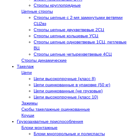
Стропы круглопрядные
Цепные стропы
Стропы цепные с 2-мя замкнутыми ветвями
СЦ2вз
Стропы цепные двухветвевые 2СЦ
Стропы цепные кольцевые УСЦ
Стропы цепные одноветвевые 1СЦ, петлевые
ВЦ
Стропы цепные четырехветвевые 4СЦ
Стропы динамические
Такелаж
Цепи
Цепи высокопрочные (класс 8)
Цепи оцинкованные в упаковке (50 кг)
Цепи оцинкованные (не грузовые)
Цепи высокопрочные (класс 10)
Зажимы
Скобы такелажные оцинкованные
Коуши
Грузозахватные приспособления
Блоки монтажные
Блоки многорольные и полиспасты