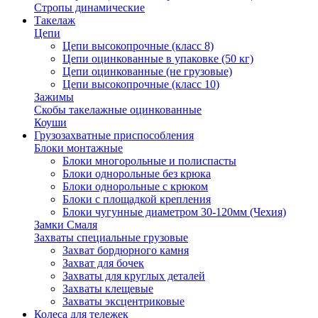
Стропы динамические
Такелаж
Цепи
Цепи высокопрочные (класс 8)
Цепи оцинкованные в упаковке (50 кг)
Цепи оцинкованные (не грузовые)
Цепи высокопрочные (класс 10)
Зажимы
Скобы такелажные оцинкованные
Коуши
Грузозахватные приспособления
Блоки монтажные
Блоки многорольные и полиспасты
Блоки однорольные без крюка
Блоки однорольные с крюком
Блоки с площадкой крепления
Блоки чугунные диаметром 30-120мм (Чехия)
Замки Смаля
Захваты специальные грузовые
Захват бордюрного камня
Захват для бочек
Захваты для круглых деталей
Захваты клещевые
Захваты эксцентриковые
Колеса для тележек