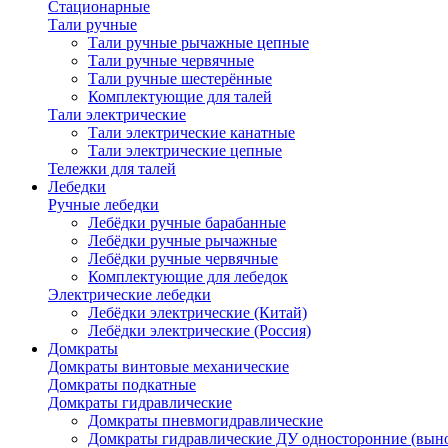
Стационарные
Тали ручные
Тали ручные рычажные цепные
Тали ручные червячные
Тали ручные шестерённые
Комплектующие для талей
Тали электрические
Тали электрические канатные
Тали электрические цепные
Тележки для талей
Лебедки
Ручные лебедки
Лебёдки ручные барабанные
Лебёдки ручные рычажные
Лебёдки ручные червячные
Комплектующие для лебедок
Электрические лебедки
Лебёдки электрические (Китай)
Лебёдки электрические (Россия)
Домкраты
Домкраты винтовые механические
Домкраты подкатные
Домкраты гидравлические
Домкраты пневмогидравлические
Домкраты гидравлические ДУ односторонние (выно