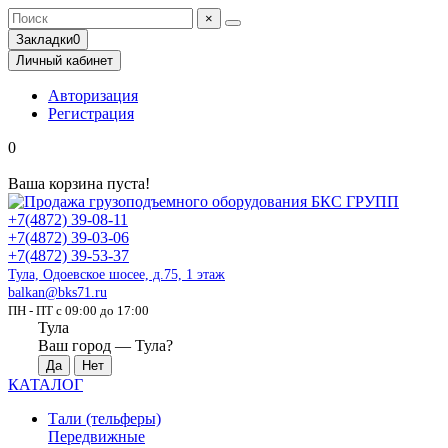
×
Закладки
0
Личный кабинет
Авторизация
Регистрация
0
Ваша корзина пуста!
+7(4872) 39-08-11
+7(4872) 39-03-06
+7(4872) 39-53-37
Тула, Одоевское шосее, д.75, 1 этаж
balkan@bks71.ru
ПН - ПТ с 09:00 до 17:00
Тула
Ваш город —
Тула
?
КАТАЛОГ
Тали (тельферы)
Передвижные