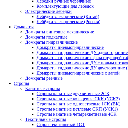
Лебёдки ручные червячные
Комплектующие для лебедок
Электрические лебедки
Лебёдки электрические (Китай)
Лебёдки электрические (Россия)
Домкраты
Домкраты винтовые механические
Домкраты подкатные
Домкраты гидравлические
Домкраты пневмогидравлические
Домкраты гидравлические ДУ односторонние 
Домкраты гидравлические с фиксирующей га
Домкраты гидравлические ДУ c полым штоко
Домкраты гидравлические ДУ двусторонние (
Домкраты пневмогидравлические с лапой
Домкраты реечные
Стропы
Канатные стропы
Стропы канатные двухветвевые 2СК
Стропы канатные кольцевые СКК (УСК2)
Стропы канатные одноветвевые 1СК (ВК)
Стропы канатные петлевые СКП (УСК1)
Стропы канатные четырехветвевые 4СК
Текстильные стропы
Строп текстильный 1СТ