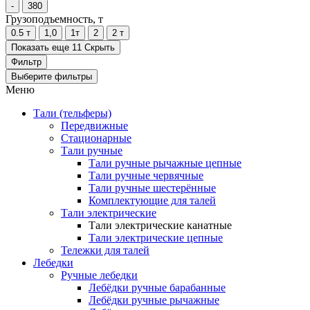
-
380
Грузоподъемность, т
0.5 т
1,0
1т
2
2 т
Показать еще 11
Скрыть
Фильтр
Выберите фильтры
Меню
Тали (тельферы)
Передвижные
Стационарные
Тали ручные
Тали ручные рычажные цепные
Тали ручные червячные
Тали ручные шестерённые
Комплектующие для талей
Тали электрические
Тали электрические канатные
Тали электрические цепные
Тележки для талей
Лебедки
Ручные лебедки
Лебёдки ручные барабанные
Лебёдки ручные рычажные