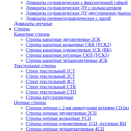
Домкраты гидравлические с фиксирующей гайкой
Домкраты гидравлические ДУ c полым штоком
Домкраты гидравлические ДУ двусторонние (вынос
Домкраты пневмогидравлические с лапой
Домкраты реечные
Стропы
Канатные стропы
Стропы канатные двухветвевые 2СК
Стропы канатные кольцевые СКК (УСК2)
Стропы канатные одноветвевые 1СК (ВК)
Стропы канатные петлевые СКП (УСК1)
Стропы канатные четырехветвевые 4СК
Текстильные стропы
Строп текстильный 1СТ
Строп текстильный 2СТ
Строп текстильный 4СТ
Строп текстильный СТК
Строп текстильный СТП
Стропы круглопрядные
Цепные стропы
Стропы цепные с 2-мя замкнутыми ветвями СЦ2вз
Стропы цепные двухветвевые 2СЦ
Стропы цепные кольцевые УСЦ
Стропы цепные одноветвевые 1СЦ, петлевые ВЦ
Стропы цепные четырехветвевые 4СЦ