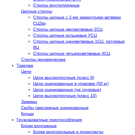
Стропы круглопрядные
Цепные стропы
Стропы цепные с 2-мя замкнутыми ветвями
СЦ2вз
Стропы цепные двухветвевые 2СЦ
Стропы цепные кольцевые УСЦ
Стропы цепные одноветвевые 1СЦ, петлевые
ВЦ
Стропы цепные четырехветвевые 4СЦ
Стропы динамические
Такелаж
Цепи
Цепи высокопрочные (класс 8)
Цепи оцинкованные в упаковке (50 кг)
Цепи оцинкованные (не грузовые)
Цепи высокопрочные (класс 10)
Зажимы
Скобы такелажные оцинкованные
Коуши
Грузозахватные приспособления
Блоки монтажные
Блоки многорольные и полиспасты