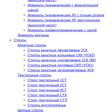
(выносной насос)
Домкраты гидравлические с фиксирующей
гайкой
Домкраты гидравлические ДУ c полым штоком
Домкраты гидравлические ДУ двусторонние
(выносной насос)
Домкраты пневмогидравлические с лапой
Домкраты реечные
Стропы
Канатные стропы
Стропы канатные двухветвевые 2СК
Стропы канатные кольцевые СКК (УСК2)
Стропы канатные одноветвевые 1СК (ВК)
Стропы канатные петлевые СКП (УСК1)
Стропы канатные четырехветвевые 4СК
Текстильные стропы
Строп текстильный 1СТ
Строп текстильный 2СТ
Строп текстильный 4СТ
Строп текстильный СТК
Строп текстильный СТП
Стропы круглопрядные
Цепные стропы