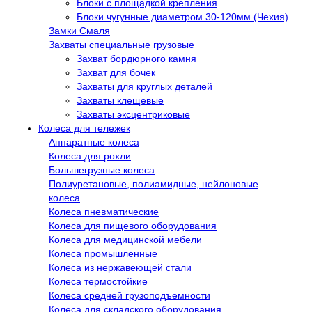
Блоки с площадкой крепления
Блоки чугунные диаметром 30-120мм (Чехия)
Замки Смаля
Захваты специальные грузовые
Захват бордюрного камня
Захват для бочек
Захваты для круглых деталей
Захваты клещевые
Захваты эксцентриковые
Колеса для тележек
Аппаратные колеса
Колеса для рохли
Большегрузные колеса
Полиуретановые, полиамидные, нейлоновые
колеса
Колеса пневматические
Колеса для пищевого оборудования
Колеса для медицинской мебели
Колеса промышленные
Колеса из нержавеющей стали
Колеса термостойкие
Колеса средней грузоподъемности
Колеса для складского оборудования