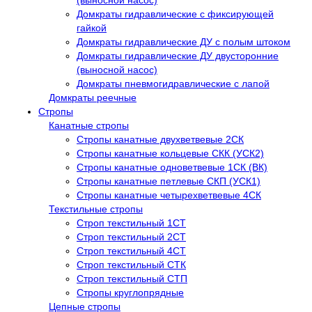
(выносной насос)
Домкраты гидравлические с фиксирующей
гайкой
Домкраты гидравлические ДУ c полым штоком
Домкраты гидравлические ДУ двусторонние
(выносной насос)
Домкраты пневмогидравлические с лапой
Домкраты реечные
Стропы
Канатные стропы
Стропы канатные двухветвевые 2СК
Стропы канатные кольцевые СКК (УСК2)
Стропы канатные одноветвевые 1СК (ВК)
Стропы канатные петлевые СКП (УСК1)
Стропы канатные четырехветвевые 4СК
Текстильные стропы
Строп текстильный 1СТ
Строп текстильный 2СТ
Строп текстильный 4СТ
Строп текстильный СТК
Строп текстильный СТП
Стропы круглопрядные
Цепные стропы