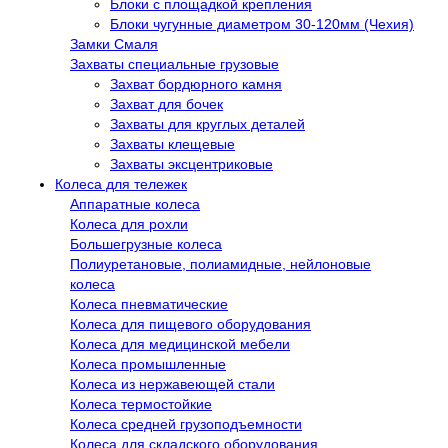
Блоки с площадкой крепления
Блоки чугунные диаметром 30-120мм (Чехия)
Замки Смаля
Захваты специальные грузовые
Захват бордюрного камня
Захват для бочек
Захваты для круглых деталей
Захваты клещевые
Захваты эксцентриковые
Колеса для тележек
Аппаратные колеса
Колеса для рохли
Большегрузные колеса
Полиуретановые, полиамидные, нейлоновые
колеса
Колеса пневматические
Колеса для пищевого оборудования
Колеса для медицинской мебели
Колеса промышленные
Колеса из нержавеющей стали
Колеса термостойкие
Колеса средней грузоподъемности
Колеса для складского оборудования