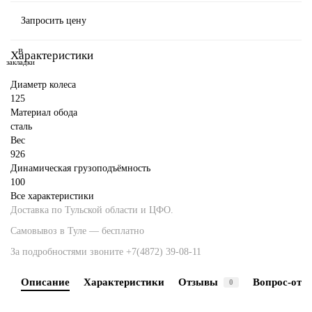
Запросить цену
В
Характеристики
закладки
Диаметр колеса
125
Материал обода
сталь
Вес
926
Динамическая грузоподъёмность
100
Все характеристики
Доставка по Тульской области и ЦФО.
Самовывоз в Туле — бесплатно
За подробностями звоните
+7(4872) 39-08-11
Описание
Характеристики
Отзывы
Вопрос-отве
0