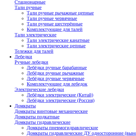
Стационарные
Тали ручные
Тали ручные рычажные цепные
Тали ручные червячные
Тали ручные шестерённые
Комплектующие для талей
Тали электрические
Тали электрические канатные
Тали электрические цепные
Тележки для талей
Лебедки
Ручные лебедки
Лебёдки ручные барабанные
Лебёдки ручные рычажные
Лебёдки ручные червячные
Комплектующие для лебедок
Электрические лебедки
Лебёдки электрические (Китай)
Лебёдки электрические (Россия)
Домкраты
Домкраты винтовые механические
Домкраты подкатные
Домкраты гидравлические
Домкраты пневмогидравлические
Домкраты гидравлические ДУ односторонние (выно