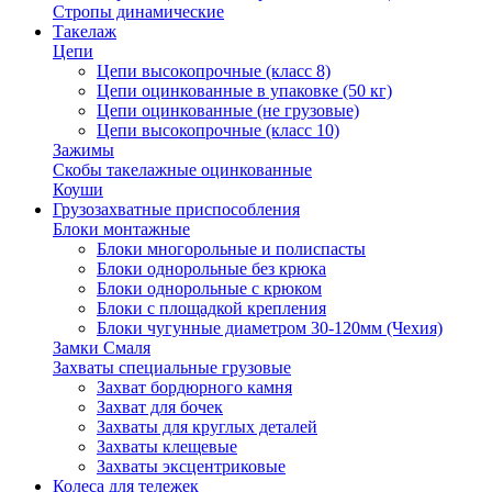
Стропы динамические
Такелаж
Цепи
Цепи высокопрочные (класс 8)
Цепи оцинкованные в упаковке (50 кг)
Цепи оцинкованные (не грузовые)
Цепи высокопрочные (класс 10)
Зажимы
Скобы такелажные оцинкованные
Коуши
Грузозахватные приспособления
Блоки монтажные
Блоки многорольные и полиспасты
Блоки однорольные без крюка
Блоки однорольные с крюком
Блоки с площадкой крепления
Блоки чугунные диаметром 30-120мм (Чехия)
Замки Смаля
Захваты специальные грузовые
Захват бордюрного камня
Захват для бочек
Захваты для круглых деталей
Захваты клещевые
Захваты эксцентриковые
Колеса для тележек