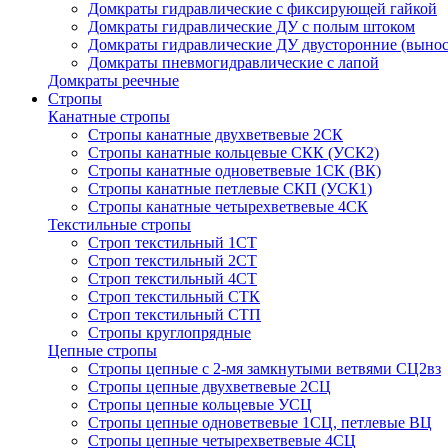
Домкраты гидравлические с фиксирующей гайкой
Домкраты гидравлические ДУ c полым штоком
Домкраты гидравлические ДУ двусторонние (вынос
Домкраты пневмогидравлические с лапой
Домкраты реечные
Стропы
Канатные стропы
Стропы канатные двухветвевые 2СК
Стропы канатные кольцевые СКК (УСК2)
Стропы канатные одноветвевые 1СК (ВК)
Стропы канатные петлевые СКП (УСК1)
Стропы канатные четырехветвевые 4СК
Текстильные стропы
Строп текстильный 1СТ
Строп текстильный 2СТ
Строп текстильный 4СТ
Строп текстильный СТК
Строп текстильный СТП
Стропы круглопрядные
Цепные стропы
Стропы цепные с 2-мя замкнутыми ветвями СЦ2вз
Стропы цепные двухветвевые 2СЦ
Стропы цепные кольцевые УСЦ
Стропы цепные одноветвевые 1СЦ, петлевые ВЦ
Стропы цепные четырехветвевые 4СЦ