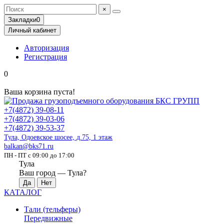
×
Закладки
0
Личный кабинет
Авторизация
Регистрация
0
Ваша корзина пуста!
+7(4872) 39-08-11
+7(4872) 39-03-06
+7(4872) 39-53-37
Тула, Одоевское шосее, д.75, 1 этаж
balkan@bks71.ru
ПН - ПТ с 09:00 до 17:00
Тула
Ваш город —
Тула
?
КАТАЛОГ
Тали (тельферы)
Передвижные