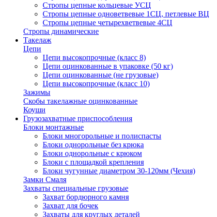
Стропы цепные кольцевые УСЦ
Стропы цепные одноветвевые 1СЦ, петлевые ВЦ
Стропы цепные четырехветвевые 4СЦ
Стропы динамические
Такелаж
Цепи
Цепи высокопрочные (класс 8)
Цепи оцинкованные в упаковке (50 кг)
Цепи оцинкованные (не грузовые)
Цепи высокопрочные (класс 10)
Зажимы
Скобы такелажные оцинкованные
Коуши
Грузозахватные приспособления
Блоки монтажные
Блоки многорольные и полиспасты
Блоки однорольные без крюка
Блоки однорольные с крюком
Блоки с площадкой крепления
Блоки чугунные диаметром 30-120мм (Чехия)
Замки Смаля
Захваты специальные грузовые
Захват бордюрного камня
Захват для бочек
Захваты для круглых деталей