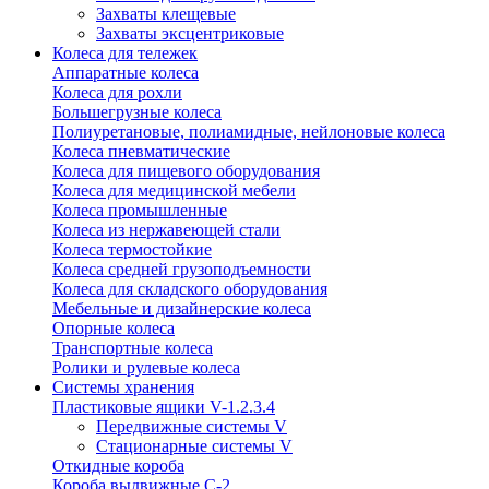
Захваты клещевые
Захваты эксцентриковые
Колеса для тележек
Аппаратные колеса
Колеса для рохли
Большегрузные колеса
Полиуретановые, полиамидные, нейлоновые колеса
Колеса пневматические
Колеса для пищевого оборудования
Колеса для медицинской мебели
Колеса промышленные
Колеса из нержавеющей стали
Колеса термостойкие
Колеса средней грузоподъемности
Колеса для складского оборудования
Мебельные и дизайнерские колеса
Опорные колеса
Транспортные колеса
Ролики и рулевые колеса
Системы хранения
Пластиковые ящики V-1.2.3.4
Передвижные системы V
Стационарные системы V
Откидные короба
Короба выдвижные С-2