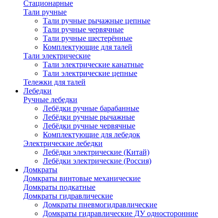
Стационарные
Тали ручные
Тали ручные рычажные цепные
Тали ручные червячные
Тали ручные шестерённые
Комплектующие для талей
Тали электрические
Тали электрические канатные
Тали электрические цепные
Тележки для талей
Лебедки
Ручные лебедки
Лебёдки ручные барабанные
Лебёдки ручные рычажные
Лебёдки ручные червячные
Комплектующие для лебедок
Электрические лебедки
Лебёдки электрические (Китай)
Лебёдки электрические (Россия)
Домкраты
Домкраты винтовые механические
Домкраты подкатные
Домкраты гидравлические
Домкраты пневмогидравлические
Домкраты гидравлические ДУ односторонние