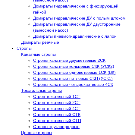
(выносной насос)
Домкраты гидравлические с фиксирующей
гайкой
Домкраты гидравлические ДУ c полым штоком
Домкраты гидравлические ДУ двусторонние
(выносной насос)
Домкраты пневмогидравлические с лапой
Домкраты реечные
Стропы
Канатные стропы
Стропы канатные двухветвевые 2СК
Стропы канатные кольцевые СКК (УСК2)
Стропы канатные одноветвевые 1СК (ВК)
Стропы канатные петлевые СКП (УСК1)
Стропы канатные четырехветвевые 4СК
Текстильные стропы
Строп текстильный 1СТ
Строп текстильный 2СТ
Строп текстильный 4СТ
Строп текстильный СТК
Строп текстильный СТП
Стропы круглопрядные
Цепные стропы