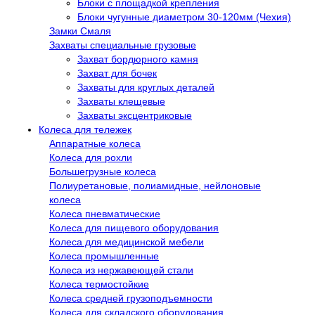
Блоки с площадкой крепления
Блоки чугунные диаметром 30-120мм (Чехия)
Замки Смаля
Захваты специальные грузовые
Захват бордюрного камня
Захват для бочек
Захваты для круглых деталей
Захваты клещевые
Захваты эксцентриковые
Колеса для тележек
Аппаратные колеса
Колеса для рохли
Большегрузные колеса
Полиуретановые, полиамидные, нейлоновые
колеса
Колеса пневматические
Колеса для пищевого оборудования
Колеса для медицинской мебели
Колеса промышленные
Колеса из нержавеющей стали
Колеса термостойкие
Колеса средней грузоподъемности
Колеса для складского оборудования