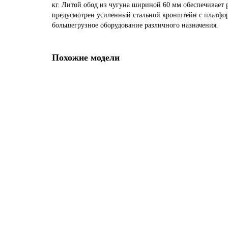
кг. Литой обод из чугуна шириной 60 мм обеспечивает 
предусмотрен усиленный стальной кронштейн с платфор
большегрузное оборудование различного назначения.
Похожие модели
Колесо большегрузное полиуретановое EV02 VBP 200 (н
Диаметр колеса:
200 мм