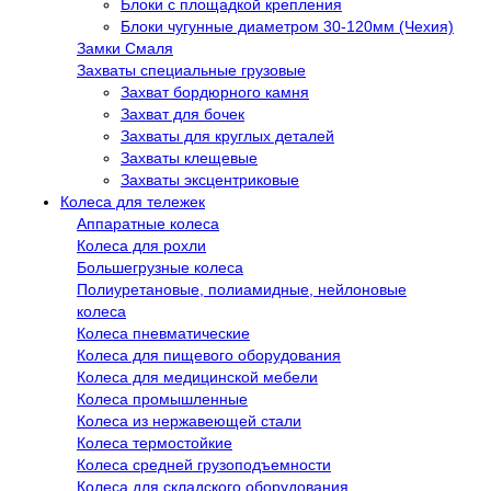
Блоки с площадкой крепления
Блоки чугунные диаметром 30-120мм (Чехия)
Замки Смаля
Захваты специальные грузовые
Захват бордюрного камня
Захват для бочек
Захваты для круглых деталей
Захваты клещевые
Захваты эксцентриковые
Колеса для тележек
Аппаратные колеса
Колеса для рохли
Большегрузные колеса
Полиуретановые, полиамидные, нейлоновые
колеса
Колеса пневматические
Колеса для пищевого оборудования
Колеса для медицинской мебели
Колеса промышленные
Колеса из нержавеющей стали
Колеса термостойкие
Колеса средней грузоподъемности
Колеса для складского оборудования