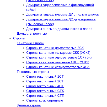
(выносной насос)
Домкраты гидравлические с фиксирующей
гайкой
Домкраты гидравлические ДУ c полым штоком
Домкраты гидравлические ДУ двусторонние
(выносной насос)
Домкраты пневмогидравлические с лапой
Домкраты реечные
Стропы
Канатные стропы
Стропы канатные двухветвевые 2СК
Стропы канатные кольцевые СКК (УСК2)
Стропы канатные одноветвевые 1СК (ВК)
Стропы канатные петлевые СКП (УСК1)
Стропы канатные четырехветвевые 4СК
Текстильные стропы
Строп текстильный 1СТ
Строп текстильный 2СТ
Строп текстильный 4СТ
Строп текстильный СТК
Строп текстильный СТП
Стропы круглопрядные
Цепные стропы