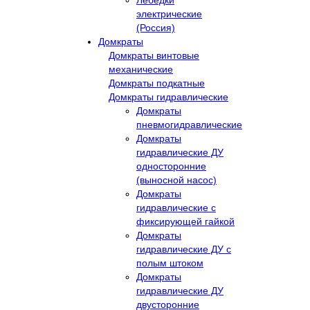
Лебёдки
электрические
(Россия)
Домкраты
Домкраты винтовые
механические
Домкраты подкатные
Домкраты гидравлические
Домкраты
пневмогидравлические
Домкраты
гидравлические ДУ
односторонние
(выносной насос)
Домкраты
гидравлические с
фиксирующей гайкой
Домкраты
гидравлические ДУ c
полым штоком
Домкраты
гидравлические ДУ
двусторонние