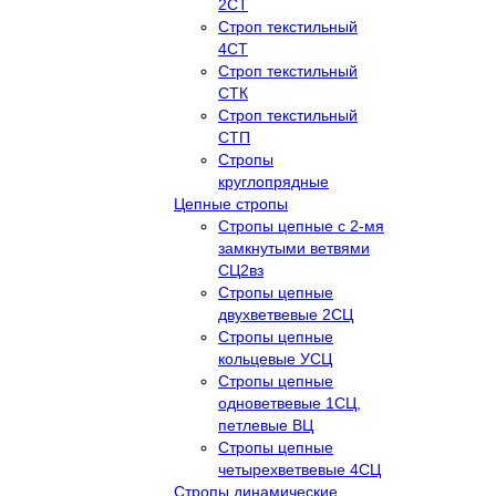
2СТ
Строп текстильный
4СТ
Строп текстильный
СТК
Строп текстильный
СТП
Стропы
круглопрядные
Цепные стропы
Стропы цепные с 2-мя
замкнутыми ветвями
СЦ2вз
Стропы цепные
двухветвевые 2СЦ
Стропы цепные
кольцевые УСЦ
Стропы цепные
одноветвевые 1СЦ,
петлевые ВЦ
Стропы цепные
четырехветвевые 4СЦ
Стропы динамические