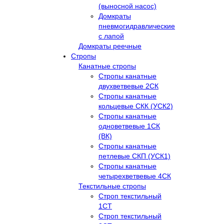
(выносной насос)
Домкраты
пневмогидравлические
с лапой
Домкраты реечные
Стропы
Канатные стропы
Стропы канатные
двухветвевые 2СК
Стропы канатные
кольцевые СКК (УСК2)
Стропы канатные
одноветвевые 1СК
(ВК)
Стропы канатные
петлевые СКП (УСК1)
Стропы канатные
четырехветвевые 4СК
Текстильные стропы
Строп текстильный
1СТ
Строп текстильный