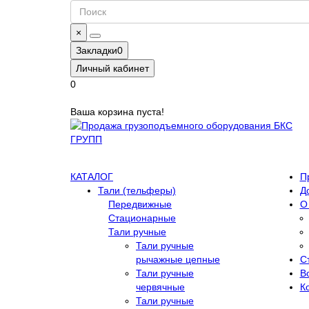
×
Закладки
0
Личный кабинет
0
Ваша корзина пуста!
КАТАЛОГ
П
Тали (тельферы)
Д
Передвижные
О
Стационарные
Тали ручные
Тали ручные
рычажные цепные
С
Тали ручные
В
червячные
К
Тали ручные