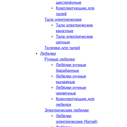
шестерённые
Комплектующие для
талей
Тали электрические
Тали электрические
канатные
Тали электрические
цепные
Тележки для талей
Лебедки
Ручные лебедки
Лебёдки ручные
барабанные
Лебёдки ручные
рычажные
Лебёдки ручные
червячные
Комплектующие для
лебедок
Электрические лебедки
Лебёдки
электрические (Китай)