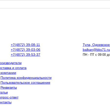
+7(4872) 39-08-11
Тула, Одоевское 
+7(4872) 39-03-06
balkan@bks71.ru
+7(4872) 39-53-37
ПН - ПТ с 09:00 д
роизводители
оставка и оплата
 компании
Политика конфиденциальности
Пользовательское соглашение
Реквизиты
татьи
опрос-ответ
онтакты