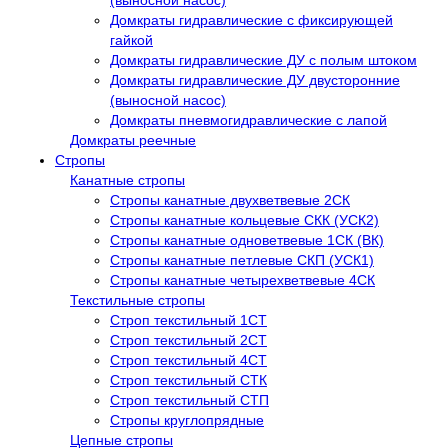
(выносной насос)
Домкраты гидравлические с фиксирующей
гайкой
Домкраты гидравлические ДУ c полым штоком
Домкраты гидравлические ДУ двусторонние
(выносной насос)
Домкраты пневмогидравлические с лапой
Домкраты реечные
Стропы
Канатные стропы
Стропы канатные двухветвевые 2СК
Стропы канатные кольцевые СКК (УСК2)
Стропы канатные одноветвевые 1СК (ВК)
Стропы канатные петлевые СКП (УСК1)
Стропы канатные четырехветвевые 4СК
Текстильные стропы
Строп текстильный 1СТ
Строп текстильный 2СТ
Строп текстильный 4СТ
Строп текстильный СТК
Строп текстильный СТП
Стропы круглопрядные
Цепные стропы