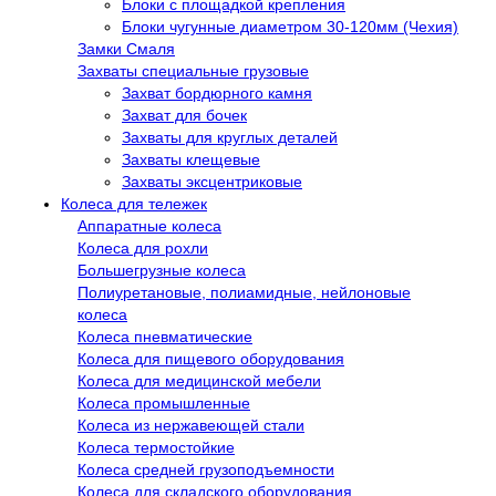
Блоки с площадкой крепления
Блоки чугунные диаметром 30-120мм (Чехия)
Замки Смаля
Захваты специальные грузовые
Захват бордюрного камня
Захват для бочек
Захваты для круглых деталей
Захваты клещевые
Захваты эксцентриковые
Колеса для тележек
Аппаратные колеса
Колеса для рохли
Большегрузные колеса
Полиуретановые, полиамидные, нейлоновые
колеса
Колеса пневматические
Колеса для пищевого оборудования
Колеса для медицинской мебели
Колеса промышленные
Колеса из нержавеющей стали
Колеса термостойкие
Колеса средней грузоподъемности
Колеса для складского оборудования