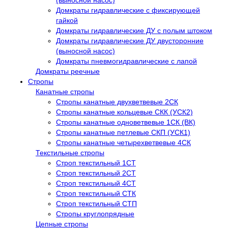
(выносной насос)
Домкраты гидравлические с фиксирующей
гайкой
Домкраты гидравлические ДУ c полым штоком
Домкраты гидравлические ДУ двусторонние
(выносной насос)
Домкраты пневмогидравлические с лапой
Домкраты реечные
Стропы
Канатные стропы
Стропы канатные двухветвевые 2СК
Стропы канатные кольцевые СКК (УСК2)
Стропы канатные одноветвевые 1СК (ВК)
Стропы канатные петлевые СКП (УСК1)
Стропы канатные четырехветвевые 4СК
Текстильные стропы
Строп текстильный 1СТ
Строп текстильный 2СТ
Строп текстильный 4СТ
Строп текстильный СТК
Строп текстильный СТП
Стропы круглопрядные
Цепные стропы