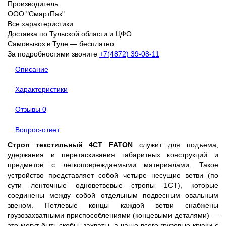
Производитель
ООО "СмартПак"
Все характеристики
Доставка по Тульской области и ЦФО.
Самовывоз в Туле — бесплатно
За подробностями звоните
+7(4872) 39-08-11
Описание
Характеристики
Отзывы
0
Вопрос-ответ
Строп текстильный 4СТ FATON
служит для подъема,
удержания и перетаскивания габаритных конструкций и
предметов с легкоповреждаемыми материалами. Такое
устройство представляет собой четыре несущие ветви (по
сути ленточные одноветвевые стропы 1СТ), которые
соединены между собой отдельным подвесным овальным
звеном. Петлевые концы каждой ветви снабжены
грузозахватными приспособлениями (концевыми деталями) —
это могут быть скобы, захваты, а чаще всего грузовые крюки с