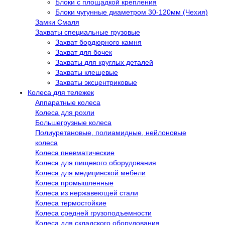
Блоки с площадкой крепления
Блоки чугунные диаметром 30-120мм (Чехия)
Замки Смаля
Захваты специальные грузовые
Захват бордюрного камня
Захват для бочек
Захваты для круглых деталей
Захваты клещевые
Захваты эксцентриковые
Колеса для тележек
Аппаратные колеса
Колеса для рохли
Большегрузные колеса
Полиуретановые, полиамидные, нейлоновые
колеса
Колеса пневматические
Колеса для пищевого оборудования
Колеса для медицинской мебели
Колеса промышленные
Колеса из нержавеющей стали
Колеса термостойкие
Колеса средней грузоподъемности
Колеса для складского оборудования