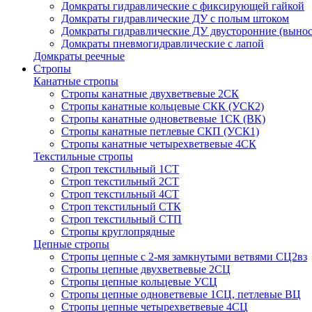
Домкраты гидравлические с фиксирующей гайкой
Домкраты гидравлические ДУ c полым штоком
Домкраты гидравлические ДУ двусторонние (вынос
Домкраты пневмогидравлические с лапой
Домкраты реечные
Стропы
Канатные стропы
Стропы канатные двухветвевые 2СК
Стропы канатные кольцевые СКК (УСК2)
Стропы канатные одноветвевые 1СК (ВК)
Стропы канатные петлевые СКП (УСК1)
Стропы канатные четырехветвевые 4СК
Текстильные стропы
Строп текстильный 1СТ
Строп текстильный 2СТ
Строп текстильный 4СТ
Строп текстильный СТК
Строп текстильный СТП
Стропы круглопрядные
Цепные стропы
Стропы цепные с 2-мя замкнутыми ветвями СЦ2вз
Стропы цепные двухветвевые 2СЦ
Стропы цепные кольцевые УСЦ
Стропы цепные одноветвевые 1СЦ, петлевые ВЦ
Стропы цепные четырехветвевые 4СЦ