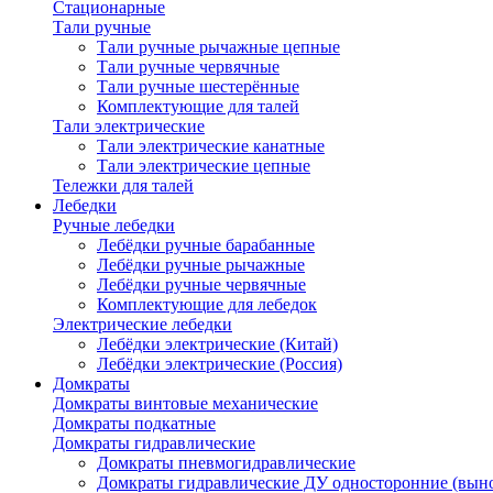
Стационарные
Тали ручные
Тали ручные рычажные цепные
Тали ручные червячные
Тали ручные шестерённые
Комплектующие для талей
Тали электрические
Тали электрические канатные
Тали электрические цепные
Тележки для талей
Лебедки
Ручные лебедки
Лебёдки ручные барабанные
Лебёдки ручные рычажные
Лебёдки ручные червячные
Комплектующие для лебедок
Электрические лебедки
Лебёдки электрические (Китай)
Лебёдки электрические (Россия)
Домкраты
Домкраты винтовые механические
Домкраты подкатные
Домкраты гидравлические
Домкраты пневмогидравлические
Домкраты гидравлические ДУ односторонние (выно