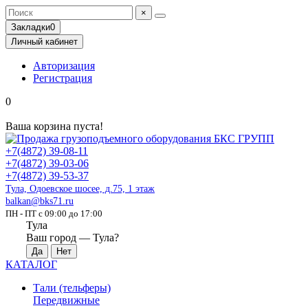
×
Закладки
0
Личный кабинет
Авторизация
Регистрация
0
Ваша корзина пуста!
+7(4872) 39-08-11
+7(4872) 39-03-06
+7(4872) 39-53-37
Тула, Одоевское шосее, д.75, 1 этаж
balkan@bks71.ru
ПН - ПТ с 09:00 до 17:00
Тула
Ваш город —
Тула
?
КАТАЛОГ
Тали (тельферы)
Передвижные