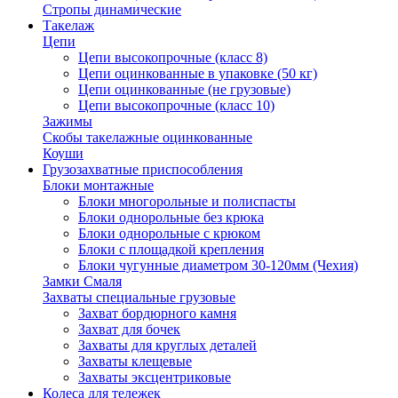
Стропы динамические
Такелаж
Цепи
Цепи высокопрочные (класс 8)
Цепи оцинкованные в упаковке (50 кг)
Цепи оцинкованные (не грузовые)
Цепи высокопрочные (класс 10)
Зажимы
Скобы такелажные оцинкованные
Коуши
Грузозахватные приспособления
Блоки монтажные
Блоки многорольные и полиспасты
Блоки однорольные без крюка
Блоки однорольные с крюком
Блоки с площадкой крепления
Блоки чугунные диаметром 30-120мм (Чехия)
Замки Смаля
Захваты специальные грузовые
Захват бордюрного камня
Захват для бочек
Захваты для круглых деталей
Захваты клещевые
Захваты эксцентриковые
Колеса для тележек