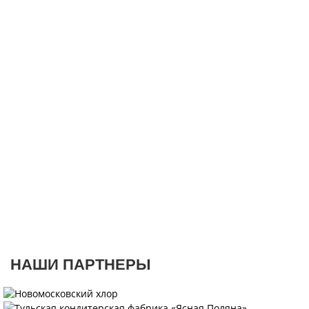
Таль ручная шестеренная ТРШБп-Ех-2,0 т 3 м
В наличии ✓
Цена по запросу
Таль ручная шестеренная ТРШБп-Ех-3,2 т 3 м
В наличии ✓
Цена по запросу
НАШИ ПАРТНЕРЫ