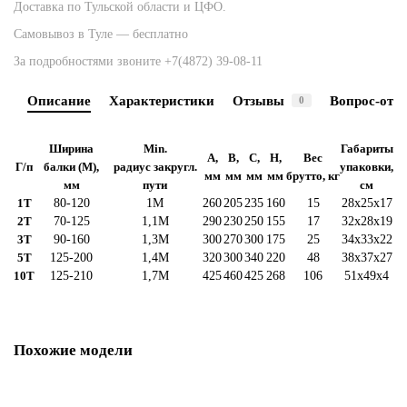
Доставка по Тульской области и ЦФО.
Самовывоз в Туле — бесплатно
За подробностями звоните
+7(4872) 39-08-11
Описание
Характеристики
Отзывы
Вопрос-отве
0
Ширина
Min
.
Габариты
A,
B,
C,
H,
Вес
Г/
п
балки (М),
радиус
закругл
.
упаковки
,
мм
мм
мм
мм
брутто,
кг
мм
пути
с
м
1T
80
-120
1M
260
205
235
160
15
28х25х17
2T
70-125
1,1M
290
230
250
155
17
32х28х19
3T
90
-160
1,3M
300
270
300
175
25
34х33х22
5T
125
-200
1,4M
320
300
340
220
48
38х37х27
10T
125-210
1,7M
425
460
425
268
106
51х49х4
Похожие модели