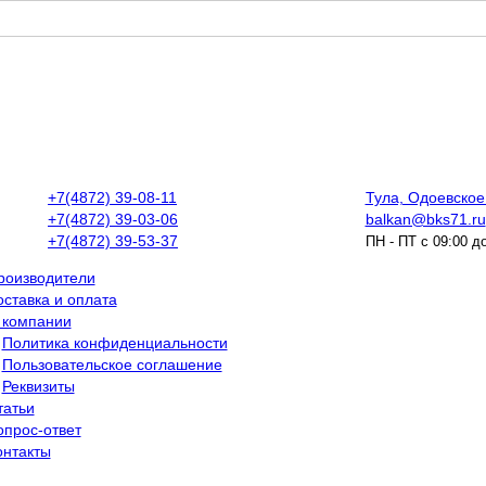
+7(4872) 39-08-11
Тула, Одоевское 
+7(4872) 39-03-06
balkan@bks71.ru
+7(4872) 39-53-37
ПН - ПТ с 09:00 д
роизводители
оставка и оплата
 компании
Политика конфиденциальности
Пользовательское соглашение
Реквизиты
татьи
опрос-ответ
онтакты