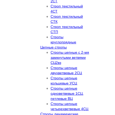
2СТ
Строп текстильный
4СТ
Строп текстильный
СТК
Строп текстильный
СТП
Стропы
круглопрядные
Цепные стропы
Стропы цепные с 2-мя
замкнутыми ветвями
СЦ2вз
Стропы цепные
двухветвевые 2СЦ
Стропы цепные
кольцевые УСЦ
Стропы цепные
одноветвевые 1СЦ,
петлевые ВЦ
Стропы цепные
четырехветвевые 4СЦ
Стропы динамические