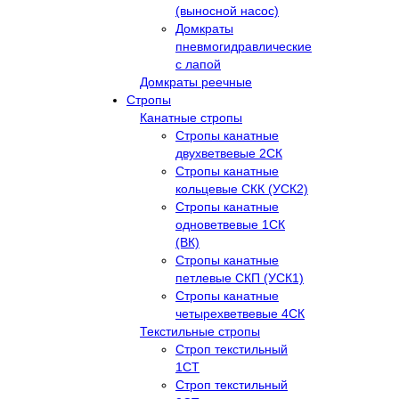
(выносной насос)
Домкраты
пневмогидравлические
с лапой
Домкраты реечные
Стропы
Канатные стропы
Стропы канатные
двухветвевые 2СК
Стропы канатные
кольцевые СКК (УСК2)
Стропы канатные
одноветвевые 1СК
(ВК)
Стропы канатные
петлевые СКП (УСК1)
Стропы канатные
четырехветвевые 4СК
Текстильные стропы
Строп текстильный
1СТ
Строп текстильный