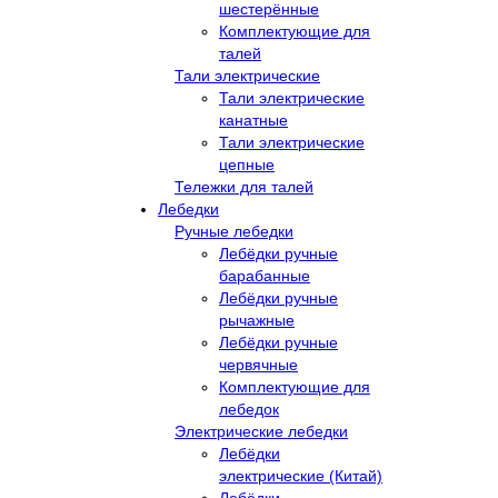
шестерённые
Комплектующие для
талей
Тали электрические
Тали электрические
канатные
Тали электрические
цепные
Тележки для талей
Лебедки
Ручные лебедки
Лебёдки ручные
барабанные
Лебёдки ручные
рычажные
Лебёдки ручные
червячные
Комплектующие для
лебедок
Электрические лебедки
Лебёдки
электрические (Китай)