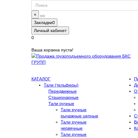
×
Закладки
0
Личный кабинет
0
Ваша корзина пуста!
КАТАЛОГ
П
Тали (тельферы)
Д
Передвижные
О
Стационарные
Тали ручные
Тали ручные
рычажные цепные
С
Тали ручные
В
червячные
К
Тали ручные