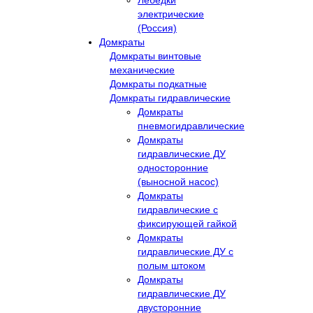
Лебёдки
электрические
(Россия)
Домкраты
Домкраты винтовые
механические
Домкраты подкатные
Домкраты гидравлические
Домкраты
пневмогидравлические
Домкраты
гидравлические ДУ
односторонние
(выносной насос)
Домкраты
гидравлические с
фиксирующей гайкой
Домкраты
гидравлические ДУ c
полым штоком
Домкраты
гидравлические ДУ
двусторонние