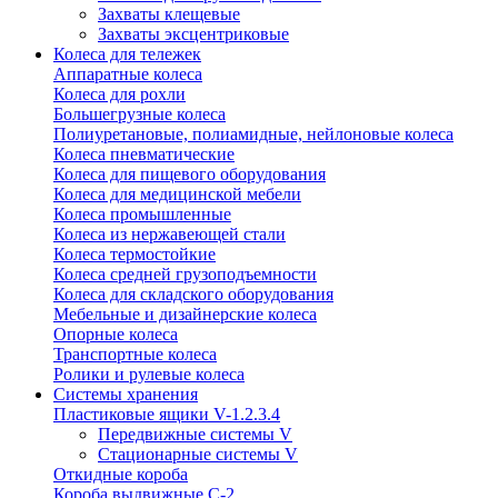
Захваты клещевые
Захваты эксцентриковые
Колеса для тележек
Аппаратные колеса
Колеса для рохли
Большегрузные колеса
Полиуретановые, полиамидные, нейлоновые колеса
Колеса пневматические
Колеса для пищевого оборудования
Колеса для медицинской мебели
Колеса промышленные
Колеса из нержавеющей стали
Колеса термостойкие
Колеса средней грузоподъемности
Колеса для складского оборудования
Мебельные и дизайнерские колеса
Опорные колеса
Транспортные колеса
Ролики и рулевые колеса
Системы хранения
Пластиковые ящики V-1.2.3.4
Передвижные системы V
Стационарные системы V
Откидные короба
Короба выдвижные С-2