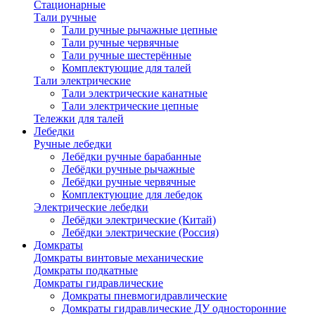
Стационарные
Тали ручные
Тали ручные рычажные цепные
Тали ручные червячные
Тали ручные шестерённые
Комплектующие для талей
Тали электрические
Тали электрические канатные
Тали электрические цепные
Тележки для талей
Лебедки
Ручные лебедки
Лебёдки ручные барабанные
Лебёдки ручные рычажные
Лебёдки ручные червячные
Комплектующие для лебедок
Электрические лебедки
Лебёдки электрические (Китай)
Лебёдки электрические (Россия)
Домкраты
Домкраты винтовые механические
Домкраты подкатные
Домкраты гидравлические
Домкраты пневмогидравлические
Домкраты гидравлические ДУ односторонние