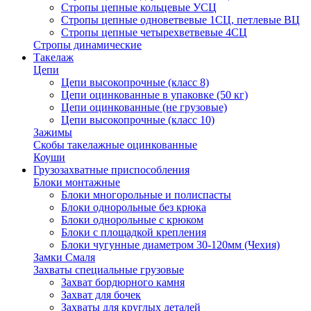
Стропы цепные кольцевые УСЦ
Стропы цепные одноветвевые 1СЦ, петлевые ВЦ
Стропы цепные четырехветвевые 4СЦ
Стропы динамические
Такелаж
Цепи
Цепи высокопрочные (класс 8)
Цепи оцинкованные в упаковке (50 кг)
Цепи оцинкованные (не грузовые)
Цепи высокопрочные (класс 10)
Зажимы
Скобы такелажные оцинкованные
Коуши
Грузозахватные приспособления
Блоки монтажные
Блоки многорольные и полиспасты
Блоки однорольные без крюка
Блоки однорольные с крюком
Блоки с площадкой крепления
Блоки чугунные диаметром 30-120мм (Чехия)
Замки Смаля
Захваты специальные грузовые
Захват бордюрного камня
Захват для бочек
Захваты для круглых деталей