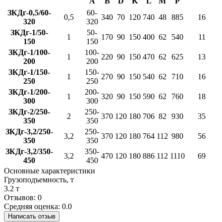
А
B
D
K
L
M
P
ЗКДг-0,5/60-
60-
0,5
340
70
120
740
48
885
16
320
320
ЗКДг-1/50-
50-
1
170
90
150
400
62
540
11
150
150
ЗКДг-1/100-
100-
1
220
90
150
470
62
625
13
200
200
ЗКДг-1/150-
150-
1
270
90
150
540
62
710
16
250
250
ЗКДг-1/200-
200-
1
320
90
150
590
62
760
18
300
300
ЗКДг-2/250-
250-
2
370
120
180
706
82
930
35
350
350
ЗКДг-3,2/250-
250-
3,2
370
120
180
764
112
980
56
350
350
ЗКДг-3,2/350-
350-
3,2
470
120
180
886
112
1110
69
450
450
Основные характеристики
Грузоподъемность, т
3.2 т
Отзывов: 0
Средняя оценка: 0.0
Написать отзыв