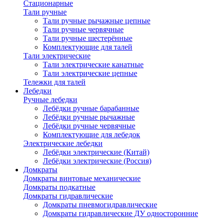
Стационарные
Тали ручные
Тали ручные рычажные цепные
Тали ручные червячные
Тали ручные шестерённые
Комплектующие для талей
Тали электрические
Тали электрические канатные
Тали электрические цепные
Тележки для талей
Лебедки
Ручные лебедки
Лебёдки ручные барабанные
Лебёдки ручные рычажные
Лебёдки ручные червячные
Комплектующие для лебедок
Электрические лебедки
Лебёдки электрические (Китай)
Лебёдки электрические (Россия)
Домкраты
Домкраты винтовые механические
Домкраты подкатные
Домкраты гидравлические
Домкраты пневмогидравлические
Домкраты гидравлические ДУ односторонние