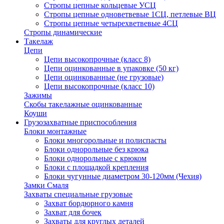
Стропы цепные кольцевые УСЦ
Стропы цепные одноветвевые 1СЦ, петлевые ВЦ
Стропы цепные четырехветвевые 4СЦ
Стропы динамические
Такелаж
Цепи
Цепи высокопрочные (класс 8)
Цепи оцинкованные в упаковке (50 кг)
Цепи оцинкованные (не грузовые)
Цепи высокопрочные (класс 10)
Зажимы
Скобы такелажные оцинкованные
Коуши
Грузозахватные приспособления
Блоки монтажные
Блоки многорольные и полиспасты
Блоки однорольные без крюка
Блоки однорольные с крюком
Блоки с площадкой крепления
Блоки чугунные диаметром 30-120мм (Чехия)
Замки Смаля
Захваты специальные грузовые
Захват бордюрного камня
Захват для бочек
Захваты для круглых деталей