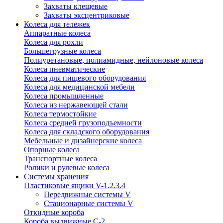
Захваты клещевые
Захваты эксцентриковые
Колеса для тележек
Аппаратные колеса
Колеса для рохли
Большегрузные колеса
Полиуретановые, полиамидные, нейлоновые колеса
Колеса пневматические
Колеса для пищевого оборудования
Колеса для медицинской мебели
Колеса промышленные
Колеса из нержавеющей стали
Колеса термостойкие
Колеса средней грузоподъемности
Колеса для складского оборудования
Мебельные и дизайнерские колеса
Опорные колеса
Транспортные колеса
Ролики и рулевые колеса
Системы хранения
Пластиковые ящики V-1.2.3.4
Передвижные системы V
Стационарные системы V
Откидные короба
Короба выдвижные С-2