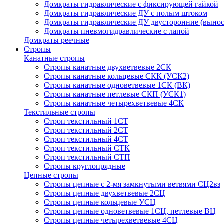
Домкраты гидравлические с фиксирующей гайкой
Домкраты гидравлические ДУ c полым штоком
Домкраты гидравлические ДУ двусторонние (вынос
Домкраты пневмогидравлические с лапой
Домкраты реечные
Стропы
Канатные стропы
Стропы канатные двухветвевые 2СК
Стропы канатные кольцевые СКК (УСК2)
Стропы канатные одноветвевые 1СК (ВК)
Стропы канатные петлевые СКП (УСК1)
Стропы канатные четырехветвевые 4СК
Текстильные стропы
Строп текстильный 1СТ
Строп текстильный 2СТ
Строп текстильный 4СТ
Строп текстильный СТК
Строп текстильный СТП
Стропы круглопрядные
Цепные стропы
Стропы цепные с 2-мя замкнутыми ветвями СЦ2вз
Стропы цепные двухветвевые 2СЦ
Стропы цепные кольцевые УСЦ
Стропы цепные одноветвевые 1СЦ, петлевые ВЦ
Стропы цепные четырехветвевые 4СЦ