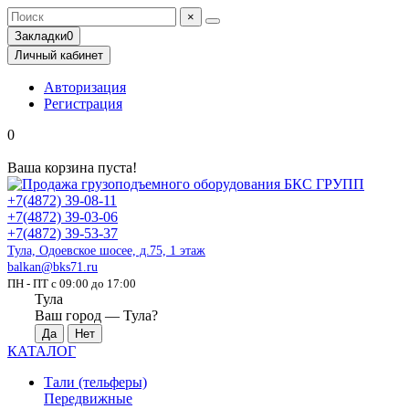
×
Закладки
0
Личный кабинет
Авторизация
Регистрация
0
Ваша корзина пуста!
+7(4872) 39-08-11
+7(4872) 39-03-06
+7(4872) 39-53-37
Тула, Одоевское шосее, д.75, 1 этаж
balkan@bks71.ru
ПН - ПТ с 09:00 до 17:00
Тула
Ваш город —
Тула
?
КАТАЛОГ
Тали (тельферы)
Передвижные