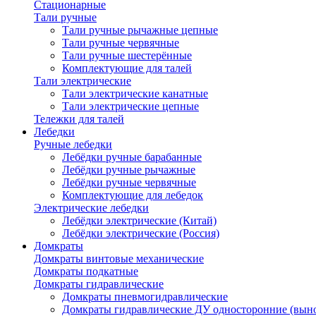
Стационарные
Тали ручные
Тали ручные рычажные цепные
Тали ручные червячные
Тали ручные шестерённые
Комплектующие для талей
Тали электрические
Тали электрические канатные
Тали электрические цепные
Тележки для талей
Лебедки
Ручные лебедки
Лебёдки ручные барабанные
Лебёдки ручные рычажные
Лебёдки ручные червячные
Комплектующие для лебедок
Электрические лебедки
Лебёдки электрические (Китай)
Лебёдки электрические (Россия)
Домкраты
Домкраты винтовые механические
Домкраты подкатные
Домкраты гидравлические
Домкраты пневмогидравлические
Домкраты гидравлические ДУ односторонние (выно