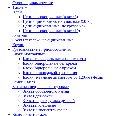
Стропы динамические
Такелаж
Цепи
Цепи высокопрочные (класс 8)
Цепи оцинкованные в упаковке (50 кг)
Цепи оцинкованные (не грузовые)
Цепи высокопрочные (класс 10)
Зажимы
Скобы такелажные оцинкованные
Коуши
Грузозахватные приспособления
Блоки монтажные
Блоки многорольные и полиспасты
Блоки однорольные без крюка
Блоки однорольные с крюком
Блоки с площадкой крепления
Блоки чугунные диаметром 30-120мм (Чехия)
Замки Смаля
Захваты специальные грузовые
Захват бордюрного камня
Захват для бочек
Захваты для круглых деталей
Захваты клещевые
Захваты эксцентриковые
Колеса для тележек