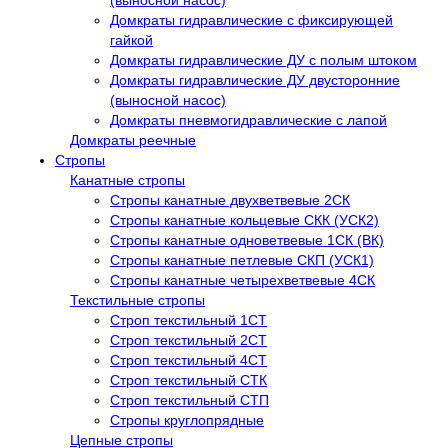
(выносной насос)
Домкраты гидравлические с фиксирующей
гайкой
Домкраты гидравлические ДУ c полым штоком
Домкраты гидравлические ДУ двусторонние
(выносной насос)
Домкраты пневмогидравлические с лапой
Домкраты реечные
Стропы
Канатные стропы
Стропы канатные двухветвевые 2СК
Стропы канатные кольцевые СКК (УСК2)
Стропы канатные одноветвевые 1СК (ВК)
Стропы канатные петлевые СКП (УСК1)
Стропы канатные четырехветвевые 4СК
Текстильные стропы
Строп текстильный 1СТ
Строп текстильный 2СТ
Строп текстильный 4СТ
Строп текстильный СТК
Строп текстильный СТП
Стропы круглопрядные
Цепные стропы