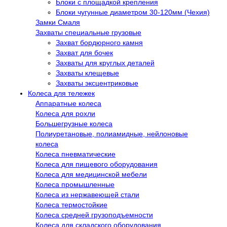
Блоки с площадкой крепления
Блоки чугунные диаметром 30-120мм (Чехия)
Замки Смаля
Захваты специальные грузовые
Захват бордюрного камня
Захват для бочек
Захваты для круглых деталей
Захваты клещевые
Захваты эксцентриковые
Колеса для тележек
Аппаратные колеса
Колеса для рохли
Большегрузные колеса
Полиуретановые, полиамидные, нейлоновые
колеса
Колеса пневматические
Колеса для пищевого оборудования
Колеса для медицинской мебели
Колеса промышленные
Колеса из нержавеющей стали
Колеса термостойкие
Колеса средней грузоподъемности
Колеса для складского оборудования