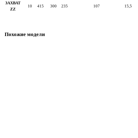
ЗАХВАТ
10
415
300
235
107
15,5
ZZ
Похожие модели
Тележка для тали приводная GCF 10,0-6,0
В наличии ✓