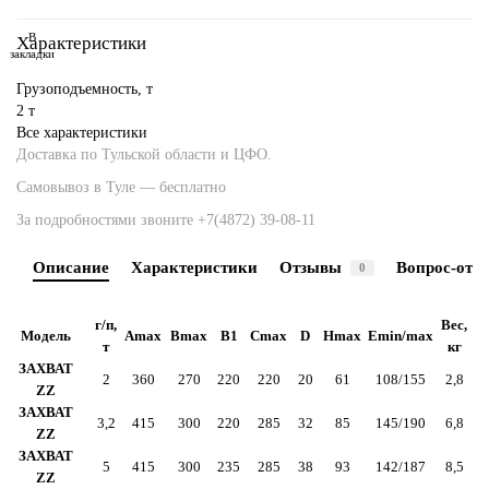
В
Характеристики
закладки
Грузоподъемность, т
2 т
Все характеристики
Доставка по Тульской области и ЦФО.
Самовывоз в Туле — бесплатно
За подробностями звоните
+7(4872) 39-08-11
Описание
Характеристики
Отзывы
Вопрос-отве
0
г/п,
Вес,
Модель
Amax
Bmax
B1
Cmax
D
Hmax
Emin/max
т
кг
ЗАХВАТ
2
360
270
220
220
20
61
108/155
2,8
ZZ
ЗАХВАТ
3,2
415
300
220
285
32
85
145/190
6,8
ZZ
ЗАХВАТ
5
415
300
235
285
38
93
142/187
8,5
ZZ