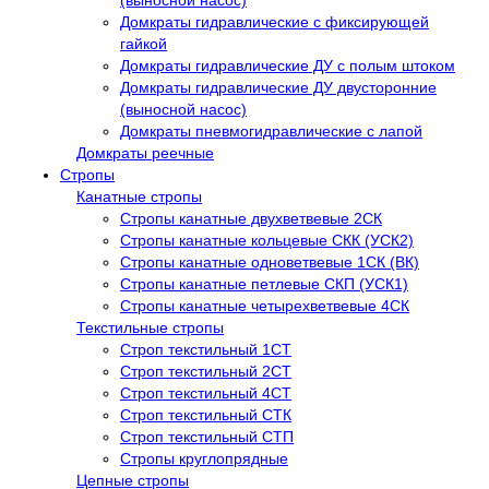
(выносной насос)
Домкраты гидравлические с фиксирующей
гайкой
Домкраты гидравлические ДУ c полым штоком
Домкраты гидравлические ДУ двусторонние
(выносной насос)
Домкраты пневмогидравлические с лапой
Домкраты реечные
Стропы
Канатные стропы
Стропы канатные двухветвевые 2СК
Стропы канатные кольцевые СКК (УСК2)
Стропы канатные одноветвевые 1СК (ВК)
Стропы канатные петлевые СКП (УСК1)
Стропы канатные четырехветвевые 4СК
Текстильные стропы
Строп текстильный 1СТ
Строп текстильный 2СТ
Строп текстильный 4СТ
Строп текстильный СТК
Строп текстильный СТП
Стропы круглопрядные
Цепные стропы