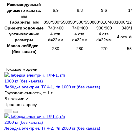
Рекомендуемый
диаметр каната,
6,9
8,3
9,6
1
мм
Габариты, мм
850*500*550
850*500*550
800*810*400
1000*12
Ориентировочные
740*400
740*400
900*900
940*
установочные
4 отв.
4 отв.
4 отв.
4 отв. 
размеры
d=22мм
d=22мм
d=22мм
Масса лебёдки
280
280
270
55
(без каната)
Похожие модели
Лебёдка электрич. ТЛЧ-1, г/п 1000 кг (без каната)
Грузоподъемность, т:
1 т
В наличии ✓
Цена по запросу
Лебёдка электрич. ТЛЧ-2, г/п 2000 кг (без каната)