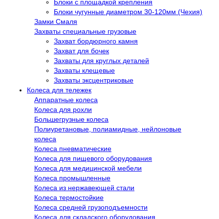
Блоки с площадкой крепления
Блоки чугунные диаметром 30-120мм (Чехия)
Замки Смаля
Захваты специальные грузовые
Захват бордюрного камня
Захват для бочек
Захваты для круглых деталей
Захваты клещевые
Захваты эксцентриковые
Колеса для тележек
Аппаратные колеса
Колеса для рохли
Большегрузные колеса
Полиуретановые, полиамидные, нейлоновые
колеса
Колеса пневматические
Колеса для пищевого оборудования
Колеса для медицинской мебели
Колеса промышленные
Колеса из нержавеющей стали
Колеса термостойкие
Колеса средней грузоподъемности
Колеса для складского оборудования