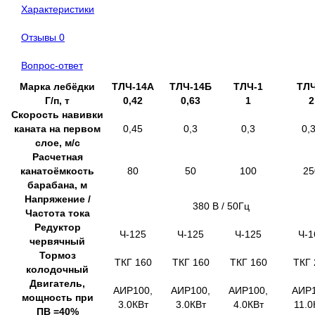
Характеристики
Отзывы
0
Вопрос-ответ
Марка лебёдки
ТЛЧ-14А
ТЛЧ-14Б
ТЛЧ-1
ТЛЧ
Г/п, т
0,42
0,63
1
2
Скорость навивки
каната на первом
0,45
0,3
0,3
0,
слое, м/с
Расчетная
канатоёмкость
80
50
100
25
барабана, м
Напряжение /
380 В / 50Гц
Частота тока
Редуктор
Ч-125
Ч-125
Ч-125
Ч-1
червячный
Тормоз
ТКГ 160
ТКГ 160
ТКГ 160
ТКГ 
колодочный
Двигатель,
АИР100,
АИР100,
АИР100,
АИР1
мощность при
3.0КВт
3.0КВт
4.0КВт
11.0
ПВ =40%