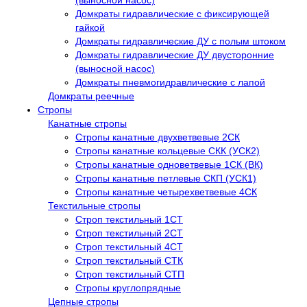
(выносной насос)
Домкраты гидравлические с фиксирующей
гайкой
Домкраты гидравлические ДУ c полым штоком
Домкраты гидравлические ДУ двусторонние
(выносной насос)
Домкраты пневмогидравлические с лапой
Домкраты реечные
Стропы
Канатные стропы
Стропы канатные двухветвевые 2СК
Стропы канатные кольцевые СКК (УСК2)
Стропы канатные одноветвевые 1СК (ВК)
Стропы канатные петлевые СКП (УСК1)
Стропы канатные четырехветвевые 4СК
Текстильные стропы
Строп текстильный 1СТ
Строп текстильный 2СТ
Строп текстильный 4СТ
Строп текстильный СТК
Строп текстильный СТП
Стропы круглопрядные
Цепные стропы