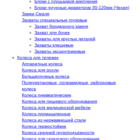
Блоки с площадкой крепления
Блоки чугунные диаметром 30-120мм (Чехия)
Замки Смаля
Захваты специальные грузовые
Захват бордюрного камня
Захват для бочек
Захваты для круглых деталей
Захваты клещевые
Захваты эксцентриковые
Колеса для тележек
Аппаратные колеса
Колеса для рохли
Большегрузные колеса
Полиуретановые, полиамидные, нейлоновые
колеса
Колеса пневматические
Колеса для пищевого оборудования
Колеса для медицинской мебели
Колеса промышленные
Колеса из нержавеющей стали
Колеса термостойкие
Колеса средней грузоподъемности
Колеса для складского оборудования