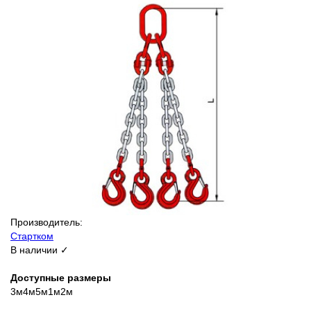
Производитель:
Стартком
В наличии ✓
Доступные размеры
3м
4м
5м
1м
2м