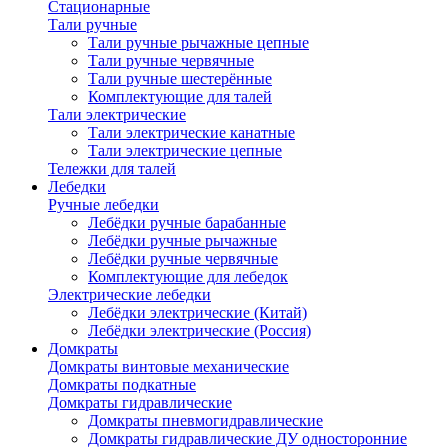
Стационарные
Тали ручные
Тали ручные рычажные цепные
Тали ручные червячные
Тали ручные шестерённые
Комплектующие для талей
Тали электрические
Тали электрические канатные
Тали электрические цепные
Тележки для талей
Лебедки
Ручные лебедки
Лебёдки ручные барабанные
Лебёдки ручные рычажные
Лебёдки ручные червячные
Комплектующие для лебедок
Электрические лебедки
Лебёдки электрические (Китай)
Лебёдки электрические (Россия)
Домкраты
Домкраты винтовые механические
Домкраты подкатные
Домкраты гидравлические
Домкраты пневмогидравлические
Домкраты гидравлические ДУ односторонние