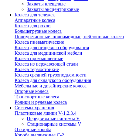
Захваты клещевые
Захваты эксцентриковые
Колеса для тележек
Аппаратные колеса
Колеса для рохли
Большегрузные колеса
Полиуретановые, полиамидные, нейлоновые колеса
Колеса пневматические
Колеса для пищевого оборудования
Колеса для медицинской мебели
Колеса промышленные
Колеса из нержавеющей стали
Колеса термостойкие
Колеса средней грузоподъемности
Колеса для складского оборудования
Мебельные и дизайнерские колеса
Опорные колеса
Транспортные колеса
Ролики и рулевые колеса
Системы хранения
Пластиковые ящики V-1.2.3.4
Передвижные системы V
Стационарные системы V
Откидные короба
Короба выдвижные С-2