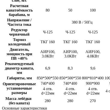
слое, м/с
Расчетная
канатоёмкость
80
50
100
барабана, м
Напряжение /
380 В / 50Гц
Частота тока
Редуктор
Ч-125
Ч-125
Ч-125
червячный
Тормоз
ТКГ 160
ТКГ 160
ТКГ 160
колодочный
Двигатель,
АИР100,
АИР100,
АИР100,
мощность при
3.0КВт
3.0КВт
4.0КВт
ПВ =40%
Рекомендуемый
диаметр каната,
6,9
8,3
9,6
мм
Габариты, мм
850*500*550
850*500*550
800*810*400
10
740*400
740*400
900*900
Ориентировочные
установочные
4 отв.
4 отв.
4 отв.
4 
размеры
d=22мм
d=22мм
d=22мм
Масса лебёдки
280
280
270
(без каната)
Основные характеристики