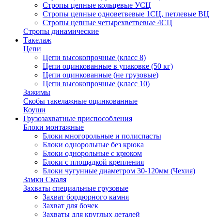
Стропы цепные кольцевые УСЦ
Стропы цепные одноветвевые 1СЦ, петлевые ВЦ
Стропы цепные четырехветвевые 4СЦ
Стропы динамические
Такелаж
Цепи
Цепи высокопрочные (класс 8)
Цепи оцинкованные в упаковке (50 кг)
Цепи оцинкованные (не грузовые)
Цепи высокопрочные (класс 10)
Зажимы
Скобы такелажные оцинкованные
Коуши
Грузозахватные приспособления
Блоки монтажные
Блоки многорольные и полиспасты
Блоки однорольные без крюка
Блоки однорольные с крюком
Блоки с площадкой крепления
Блоки чугунные диаметром 30-120мм (Чехия)
Замки Смаля
Захваты специальные грузовые
Захват бордюрного камня
Захват для бочек
Захваты для круглых деталей